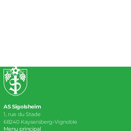
AS Sigolsheim
1, rue du Stade
68240
Kaysersberg-Vignoble
Menu principal