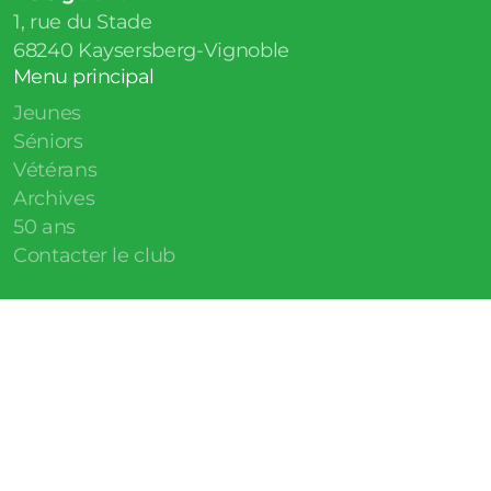
1, rue du Stade
68240
Kaysersberg-Vignoble
Menu principal
Jeunes
Séniors
Vétérans
Archives
50 ans
Contacter le club
Mentions légales
Conditions d'utilisation
Politique de confidentialité
Manifestations
Marche Gourmande